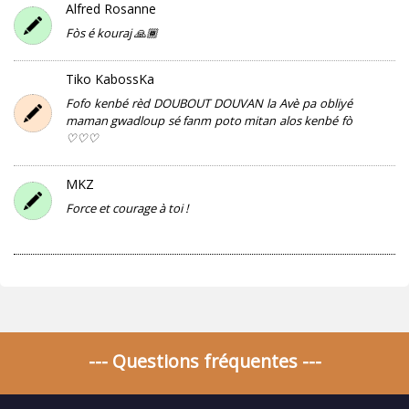
Alfred Rosanne
Fòs é kouraj 🙏🏾
Tiko KabossKa
Fofo kenbé rèd DOUBOUT DOUVAN la Avè pa obliyé
maman gwadloup sé fanm poto mitan alos kenbé fò
♡♡♡
MKZ
Force et courage à toi !
--- Questions fréquentes ---